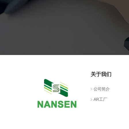
关于我们
公司简介
AR工厂