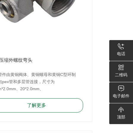
电话
压缩外螺纹弯头
管件由黄铜阀体、黄铜螺母和黄铜C型环制
二维码
与pex管和多层管连接，尺寸为
m*2.0mm、20*2.0mm、
m*2.5mm/26mm*3.0mm和32mm*3.0mm，用
电子邮件
、加热和气体系统。
了解更多
顶部