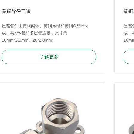
黄铜异径三通
黄铜
压缩管件由黄铜阀体、黄铜螺母和黄铜C型环制
压缩
成，与pex管和多层管连接，尺寸为
成，
16mm*2.0mm、20*2.0mm、
16m
25mm*2.5mm/26mm*3.0mm和32mm*3.0mm，用
25m
于水、加热和气体系统。
于水
了解更多